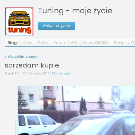
Tuning - moje życie
Dołącz do grupy
Blogi
Opis
Fotki
Forum (123)
Ekipa (9859)
Podpisy (
« Wszystkie albumy
sprzedam kupie
Zdjęcie 84 z 100 · 7 stycznia 2012 ·
2 komentarze