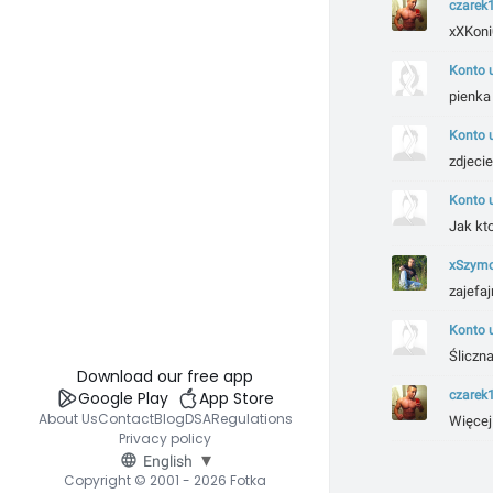
czarek
xXKoni0
Konto 
pienka 
Konto 
zdjecie
Konto 
Jak kto
xSzym
zajefaj
Konto 
Śliczn
Download our free app
czarek
Google Play
App Store
About Us
Contact
Blog
DSA
Regulations
Więcej 
Privacy policy
▾
English
Copyright © 2001 - 2026 Fotka