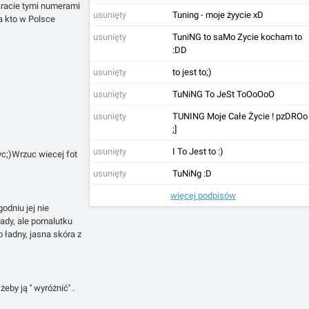
jaracie tymi numerami
usunięty
Tuning - moje żyycie xD
 a kto w Polsce
usunięty
TuniNG to saMo Zycie kocham to
:DD
usunięty
to jest to;)
usunięty
TuNiNG To JeSt ToOoOoO
usunięty
TUNING Moje Całe Życie ! pzDROo
;]
usunięty
I To Jest to :)
yc;)Wrzuc wiecej fot
usunięty
TuNiNg :D
więcej podpisów
godniu jej nie
wady, ale pomalutku
o ładny, jasna skóra z
by ją '' wyróżnić'' .