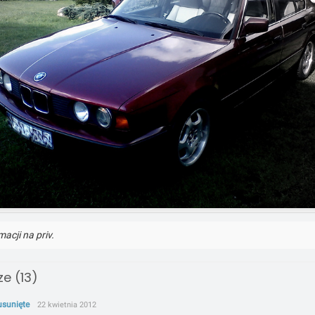
macji na priv.
e (13)
usunięte
22 kwietnia 2012