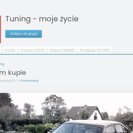
Tuning - moje życie
Dołącz do grupy
Fotki
Forum (123)
Ekipa (9859)
Podpisy (1738)
umy
m kupie
stycznia 2012 ·
13 komentarzy