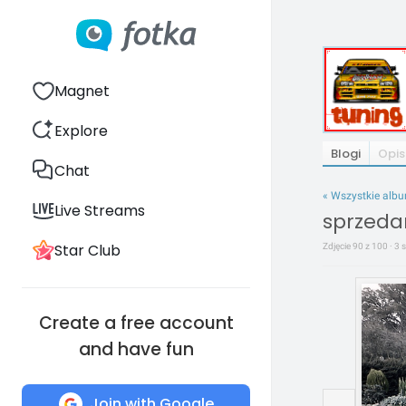
Magnet
Explore
Blogi
Opis
Chat
« Wszystkie alb
Live Streams
sprzeda
Star Club
Zdjęcie 90 z 100 · 3 
Create a free account
and have fun
Join with Google