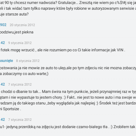
lat 90 ty chcesz numer nadwozia? Gratulacje... Zresztą nie wiem po c%$!#j się 
eli i tak widać tam tyllko naprawy które były robione w autoryzowanym serwisie
uje starsze auta?
9902
20 stycznia 2012
podziwu,jest piekna
142
9 stycznia 2012
fotek mogę wrzucić , ale nie rozumiem po co Ci takie informacje jak VIN .
usunięte
8 stycznia 2012
ostowania ja nie mowie ze auto to ulep,ale po tym zdjeciu nic nie mozna zobacz
 a zobaczymy co auto warte;)
142
7 stycznia 2012
i chodzi o dbanie to tak... Mam świra na tym punkcie, jeżeli przynajmniej raz w ty
tam i nie wypastuje to jestem chory. :) Fakt.. nie jest to nowe auto i ma swoje 
dzam ją do takiego stanu ,żeby wyglądała jak najlepiej :) Środek też jest bardz
i Sportsize .
142
7 stycznia 2012
u1- jedyną przeróbką na zdjęciu jest dodanie czarno-białego tła . :) Zrobiłem tak że