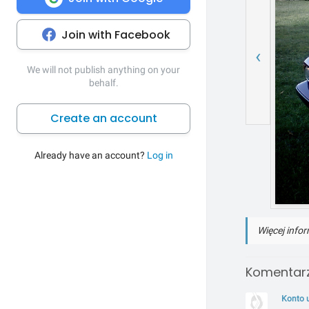
Join with Facebook
‹
We will not publish anything on your
behalf.
Create an account
Already have an account?
Log in
Więcej infor
Komentarz
Konto 