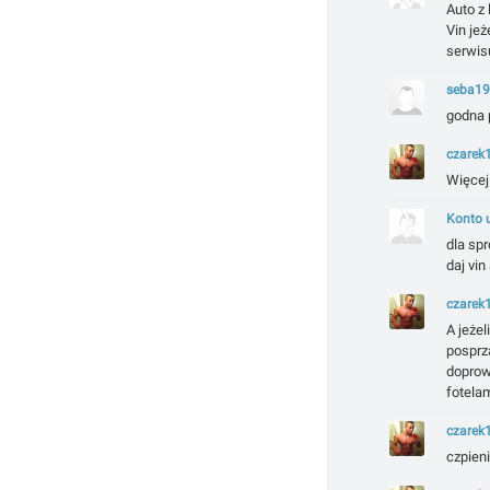
Auto z 
Vin jeż
serwis
seba1
godna 
czarek
Więcej 
Konto 
dla spr
daj vin
czarek
A jeżel
posprzą
doprowa
fotelam
czarek
czpieni