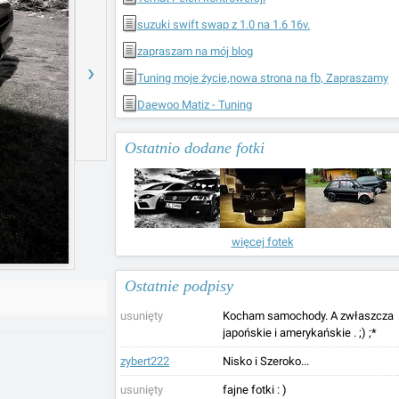
suzuki swift swap z 1.0 na 1.6 16v.
zapraszam na mój blog
›
Tuning moje życie,nowa strona na fb, Zapraszamy
Daewoo Matiz - Tuning
Ostatnio dodane fotki
więcej fotek
Ostatnie podpisy
usunięty
Kocham samochody. A zwłaszcza
japońskie i amerykańskie . ;) ;*
zybert222
Nisko i Szeroko...
usunięty
fajne fotki : )