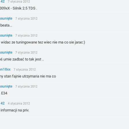
142
7 stycznia 2012
09xX - Silnik 2.5 TDS .
usunięte
7 stycznia 2012
beata...
usunięte
7 stycznia 2012
 widac ze tuningowane tez wiec nie ma co sie jarac:)
usunięte
7 stycznia 2012
ś umie zadbać to tak jest ..
on18xx
7 stycznia 2012
ny stan fajnie utrzymana nie ma co
usunięte
7 stycznia 2012
a E34
142
4 stycznia 2012
informacji na priv.