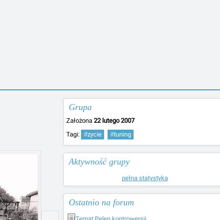
Grupa
Założona
22 lutego 2007
Tagi:
#
zycie
#
tuning
Aktywność grupy
pełna statystyka
Ostatnio na forum
Temat Pelen kontrowersji