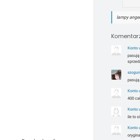
lampy angel
Komentarz
Konto 
pasują 
sprzed
szogu
pasują
Konto 
400 ca
Konto 
ile to s
Konto 
orygina