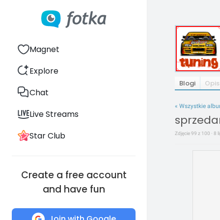
Magnet
Explore
Blogi
Opis
Chat
« Wszystkie alb
Live Streams
sprzeda
Star Club
Zdjęcie 99 z 100 · 8 
Create a free account
and have fun
Join with Google