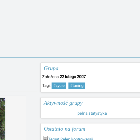
Grupa
Założona
22 lutego 2007
Tagi:
#
zycie
#
tuning
Aktywność grupy
pełna statystyka
Ostatnio na forum
Temat Pelen kontrowersji