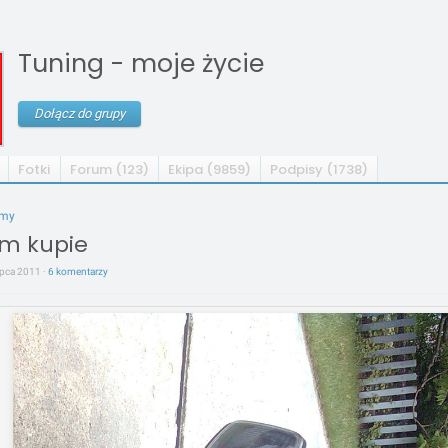
Tuning - moje życie
Dołącz do grupy
Fotki
Forum (123)
Ekipa (9859)
Podpisy (1738)
umy
m kupie
lipca 2011 ·
6 komentarzy