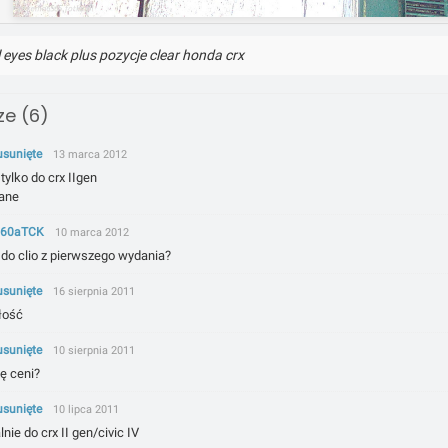
 eyes black plus pozycje clear honda crx
e (6)
usunięte
13 marca 2012
tylko do crx IIgen
ane
n60aTCK
10 marca 2012
 do clio z pierwszego wydania?
usunięte
16 sierpnia 2011
łość
usunięte
10 sierpnia 2011
ię ceni?
usunięte
10 lipca 2011
lnie do crx II gen/civic IV