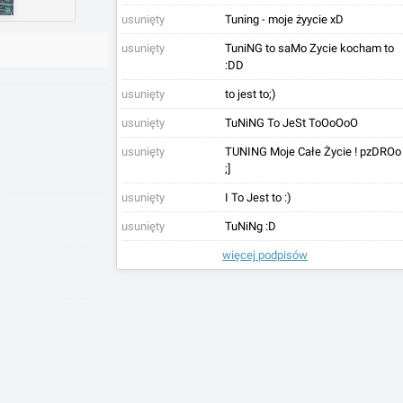
usunięty
Tuning - moje żyycie xD
usunięty
TuniNG to saMo Zycie kocham to
:DD
usunięty
to jest to;)
usunięty
TuNiNG To JeSt ToOoOoO
usunięty
TUNING Moje Całe Życie ! pzDROo
;]
usunięty
I To Jest to :)
usunięty
TuNiNg :D
więcej podpisów