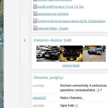
suzuki swift swap z 1.0 na 1.6 16v.
zapraszam na mój blog
Tuning moje życie,nowa strona na fb, Zapraszamy
Daewoo Matiz - Tuning
›
Ostatnio dodane fotki
więcej fotek
Ostatnie podpisy
usunięty
Kocham samochody. A zwłaszcza
japońskie i amerykańskie . ;) ;*
zybert222
Nisko i Szeroko...
usunięty
fajne fotki : )