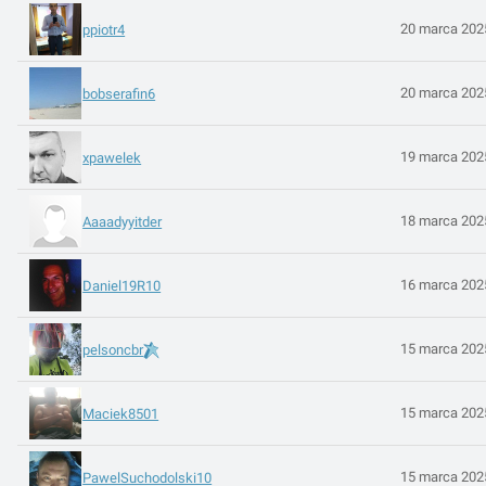
20 marca 202
ppiotr4
20 marca 202
bobserafin6
19 marca 202
xpawelek
18 marca 202
Aaaadyyitder
16 marca 202
Daniel19R10
15 marca 202
pelsoncbr
15 marca 202
Maciek8501
15 marca 202
PawelSuchodolski10