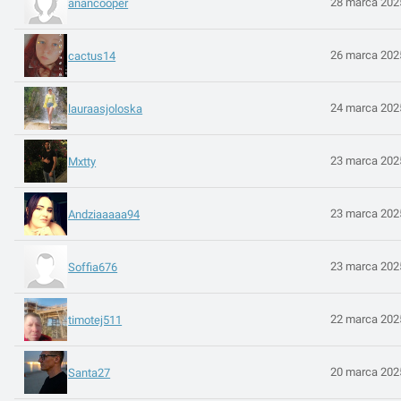
28 marca 202
anancooper
26 marca 202
cactus14
24 marca 202
lauraasjoloska
23 marca 202
Mxtty
23 marca 202
Andziaaaaa94
23 marca 202
Soffia676
22 marca 202
timotej511
20 marca 202
Santa27