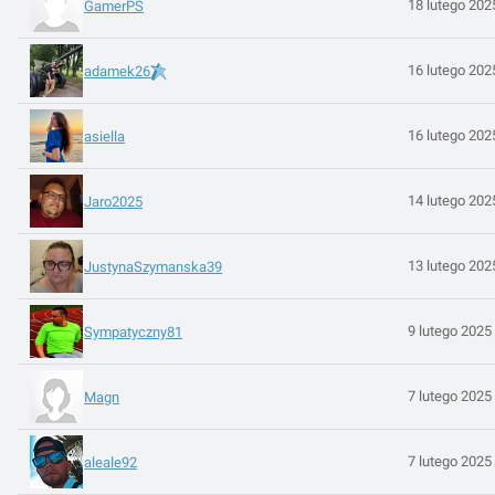
18 lutego 202
GamerPS
16 lutego 202
adamek26
16 lutego 202
asiella
14 lutego 202
Jaro2025
13 lutego 202
JustynaSzymanska39
9 lutego 2025
Sympatyczny81
7 lutego 2025
Magn
7 lutego 2025
aleale92