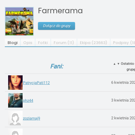
Farmerama
Dołącz do grupy
Blogi
Opis
Fotki
Forum (11)
Ekipa (23663)
Podpisy (1
Ostatnio 
▲
▼
Fani:
grupę
6 kwietnia 20
PatrycjaPati112
3 kwietnia 20
phz44
2 kwietnia 20
zoziamaj9