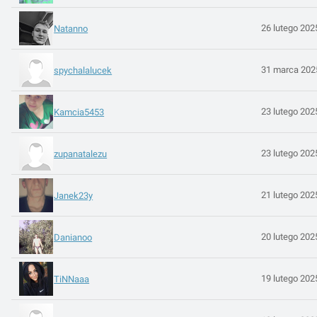
26 lutego 202
Natanno
31 marca 202
spychalalucek
23 lutego 202
Kamcia5453
23 lutego 202
zupanatalezu
21 lutego 202
Janek23y
20 lutego 202
Danianoo
19 lutego 202
TiNNaaa