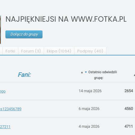
NAJPIĘKNIEJSI NA WWW.FOTKA.PL
Dołącz do grupy
Fotki
Forum (3)
Ekipa (1094)
Podpisy (40)
Ostatnio odwiedzili
▲
▼
Fani:
grupę:
14 maja 2026
2654
ngo
6 maja 2026
4560
les123456789
4 maja 2026
4711
s27211