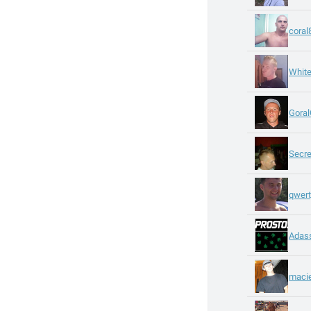
coral
Whit
Gora
Secre
qwer
Adas
maci