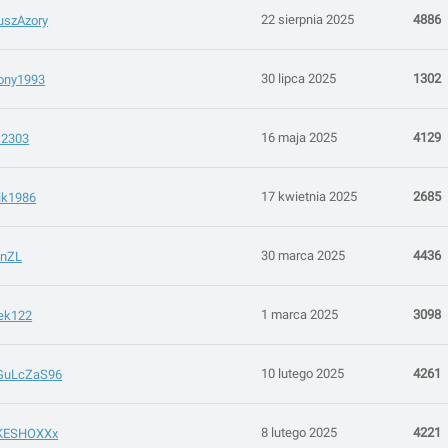
22 sierpnia 2025
4886
uszAzory
30 lipca 2025
1302
cony1993
16 maja 2025
4129
12303
17 kwietnia 2025
2685
ik1986
30 marca 2025
4436
inZL
1 marca 2025
3098
tek122
10 lutego 2025
4261
GuLcZaS96
8 lutego 2025
4221
KESHOXXx