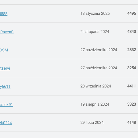
13 stycznia 2025
4495
8888
2 listopada 2024
4340
eRavenS
27 października 2024
2832
lOSM
27 października 2024
3254
tservi
28 września 2024
4411
ty6611
19 sierpnia 2024
3323
ssiek91
29 lipca 2024
4148
ek0224