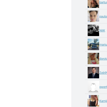
bartu
paul
NitK
mari
dorot
Zeb9
qwer
Kami