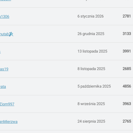
6 stycznia 2026
2781
u1306
26 grudnia 2025
3133
hutab
13 listopada 2025
3991
s
8 listopada 2025
2685
as19
5 października 2025
4856
wata
8 września 2025
3963
lZiom997
24 sierpnia 2025
2765
anMierzwa