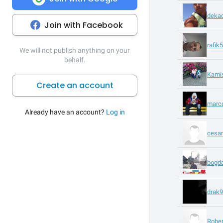
deka
Join with Facebook
rafik
We will not publish anything on your
behalf.
Kami
Create an account
marc
Already have an account?
Log in
cesa
bogd
drak
Robe