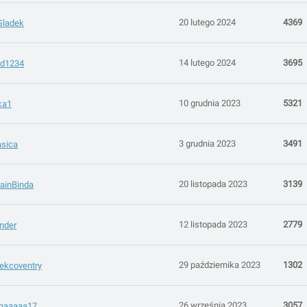
20 lutego 2024
4369
Gladek
14 lutego 2024
3695
ad1234
10 grudnia 2023
5321
ka1
3 grudnia 2023
3491
asica
20 listopada 2023
3139
FainBinda
12 listopada 2023
2779
nder
29 października 2023
1302
ekcoventry
26 września 2023
3057
onaaaaa17