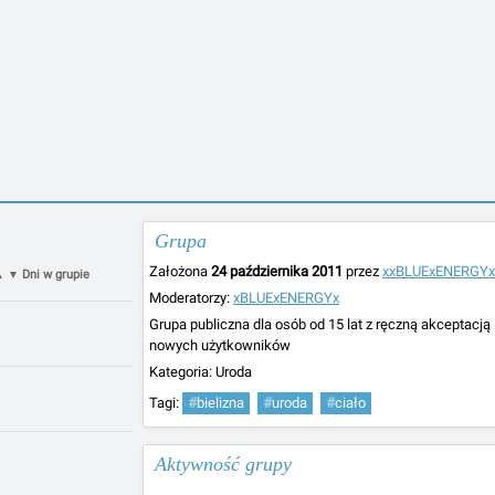
Grupa
Założona
24 października 2011
przez
xxBLUExENERGYx
Dni w grupie
▲
▼
Moderatorzy:
xBLUExENERGYx
Grupa publiczna dla osób od 15 lat z ręczną akceptacją
nowych użytkowników
Kategoria:
Uroda
Tagi:
#
bielizna
#
uroda
#
ciało
Aktywność grupy