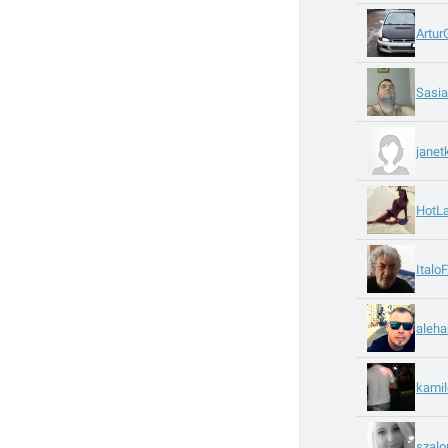
Artur
Sasi
janet
HotL
Italo
aleha
kamil
szal