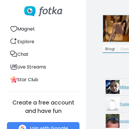
Magnet
Explore
Blogi
Opis
Chat
Live Streams
Star Club
MMa
Create a free account
frag
and have fun
pora
Join with Google