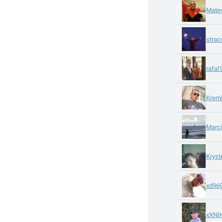
Mate
stra
rafal
Krem
Marc
Krys
xd96
xXNI