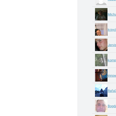
Mich
krzyc
Jervi
komp
inno
Rafa
Bogd