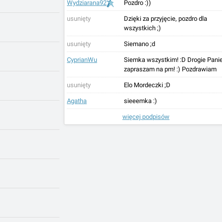
Wydziarana92
Pozdro :))
usunięty
Dzięki za przyjęcie, pozdro dla
wszystkich ;)
usunięty
Siemano ;d
CyprianWu
Siemka wszystkim! :D Drogie Panie
zapraszam na pm! :) Pozdrawiam
usunięty
Elo Mordeczki ;D
Agatha
sieeemka :)
więcej podpisów