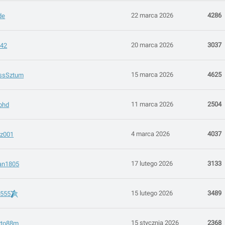
22 marca 2026
4286
de
20 marca 2026
3037
542
15 marca 2026
4625
ssSztum
11 marca 2026
2504
ohd
4 marca 2026
4037
rz001
17 lutego 2026
3133
an1805
15 lutego 2026
3489
9555
15 stycznia 2026
2368
rto88m