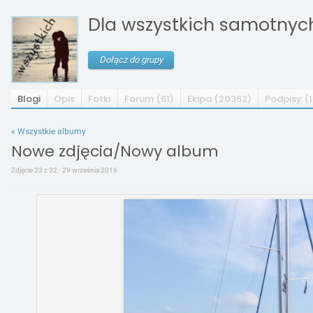
Dla wszystkich samotnych 
Dołącz do grupy
Blogi
Opis
Fotki
Forum (61)
Ekipa (20362)
Podpisy (1
« Wszystkie albumy
Nowe zdjęcia/Nowy album
Zdjęcie 23 z 32 · 29 września 2016