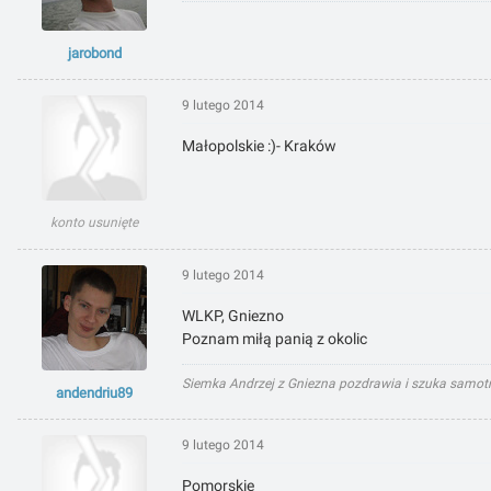
jarobond
9 lutego 2014
Małopolskie :)- Kraków
konto usunięte
9 lutego 2014
WLKP, Gniezno
Poznam miłą panią z okolic
Siemka Andrzej z Gniezna pozdrawia i szuka samot
andendriu89
9 lutego 2014
Pomorskie