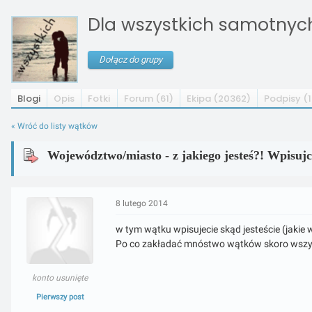
Dla wszystkich samotnych 
Dołącz do grupy
Blogi
Opis
Fotki
Forum (61)
Ekipa (20362)
Podpisy (1
« Wróć do listy wątków
Województwo/miasto - z jakiego jesteś?! Wpisujci
8 lutego 2014
w tym wątku wpisujecie skąd jesteście (jakie 
Po co zakładać mnóstwo wątków skoro wszy
konto usunięte
Pierwszy post