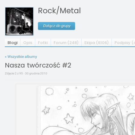
Rock/Metal
Dołącz do grupy
Blogi
Opis
Fotki
Forum (248)
Ekipa (6106)
Podpisy (
« Wszystkie albumy
Nasza twórczość #2
Zdjęcie 2 z 95 · 30 grudnia 2010